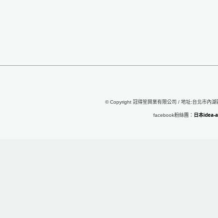
© Copyright 冠得笙興業有限公司 / 地址:台北市內湖區行
日本idea
facebook粉絲團：