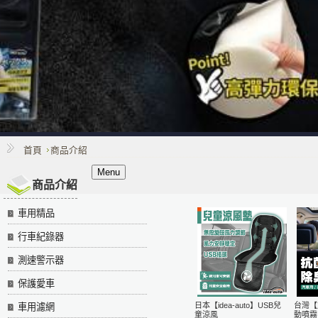
首頁
商品介紹
Menu
商品介紹
車用精品
行車紀錄器
測速警示器
保護愛車
日本【idea-auto】USB兒
台灣【
車用濾網
童涼風
動噴霧