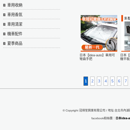
車用收納
車用香氛
車用清潔
機車配件
夏季商品
日本【idea-auto】車用可
日本【i
彎曲手把
機平板
1
2
3
4
5
6
7
© Copyright 冠得笙興業有限公司 / 地址:台北市內湖區行
日本idea
facebook粉絲團：